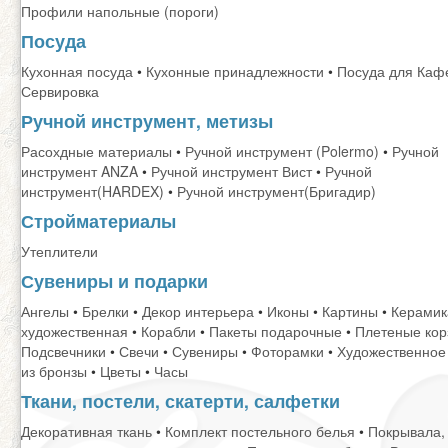
Профили напольные (пороги)
Посуда
Кухонная посуда
•
Кухонные принадлежности
•
Посуда для Каф
Сервировка
Ручной инструмент, метизы
Расохдные материалы
•
Ручной инструмент (Polermo)
•
Ручной
инструмент ANZA
•
Ручной инструмент Вист
•
Ручной
инструмент(HARDEX)
•
Ручной инструмент(Бригадир)
Стройматериалы
Утеплители
Сувениры и подарки
Ангелы
•
Брелки
•
Декор интерьера
•
Иконы
•
Картины
•
Керамик
художественная
•
Корабли
•
Пакеты подарочные
•
Плетеные кор
Подсвечники
•
Свечи
•
Сувениры
•
Фоторамки
•
Художественное
из бронзы
•
Цветы
•
Часы
Ткани, постели, скатерти, салфетки
Декоративная ткань
•
Комплект постельного белья
•
Покрывала,