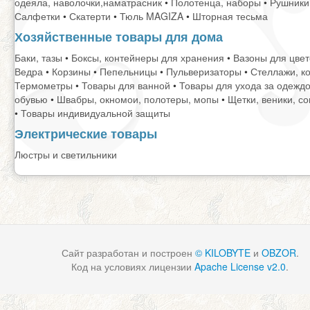
одеяла, наволочки,наматрасник
•
Полотенца, наборы
•
Рушники
Салфетки
•
Скатерти
•
Тюль MAGIZA
•
Шторная тесьма
Хозяйственные товары для дома
Баки, тазы
•
Боксы, контейнеры для хранения
•
Вазоны для цвет
Ведра
•
Корзины
•
Пепельницы
•
Пульверизаторы
•
Стеллажи, к
Термометры
•
Товары для ванной
•
Товары для ухода за одеждо
обувью
•
Швабры, окномои, полотеры, мопы
•
Щетки, веники, со
•
Товары индивидуальной защиты
Электрические товары
Люстры и светильники
Сайт разработан и построен
© KILOBYTE
и
OBZOR
.
Код на условиях лицензии
Apache License v2.0
.