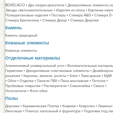
BOVELACCI
•
Дек.лазури,красители
•
Декоративные элементы из
Звезды светонакопительные
•
Изделия из гипса
•
Картинка-накл
Полиуретановые изделия
•
Постеры
•
Стикера A&G
•
Стикера D-c
Стикера Бригантина
•
Стикера Декор
•
Стикера Декупаж
Камень
Камень природный
Кованые элементы
Кованые элементы
Отделочные материалы
Алюминиевый универсальный угол
•
Вспомагательные материа
Герметики
•
Декоративные пластиковые элементы
•
Дизайнерск
решения
•
Карнизы, жалюзи, ролеты
•
Клея
•
Лаки,краски
•
МДФ 
•
Обои
•
Отделка
•
Панели ПВХ
•
Пена монтажная
•
Потолок
•
Пробковые покрытия
•
Растворители
•
Самоклейка
•
Смеси
•
Уплотнители
•
Фото-обои
Полы
Дорожки
•
Керамическая Плитка
•
Коврики
•
Ковролин
•
Ламинат
Линолеум
•
Плинтус напольный и фурнитура
•
Подложка под ла