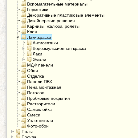
Вспомагательные материалы
Герметики
Декоративные пластиковые элементы
Дизайнерские решения
Карнизы, жалюзи, ролеты
Клея
Лаки,краски
Антисептики
Водоэмульсионная краска
Лаки
Эмали
МДФ панели
Обои
Отделка
Панели ПВХ
Пена монтажная
Потолок
Пробковые покрытия
Растворители
Самоклейка
Смеси
Уплотнители
Фото-обои
Полы
Посуда