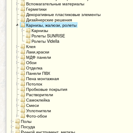
Вспомагательные материалы
Герметики
Декоративные пластиковые элементы
Дизайнерские решения
Карнизы, жалюзи, ролеты
Карнизы
Ролеты SUNRISE
Ролеты Vidella
Клея
Лаки,краски
МДФ панели
Обои
Отделка
Панели ПВХ
Пена монтажная
Потолок
Пробковые покрытия
Растворители
Самоклейка
Смеси
Уплотнители
Фото-обои
Полы
Посуда
Ручной инструмент, метизы