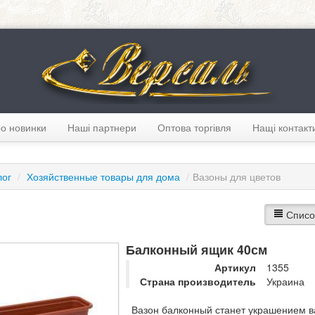
о новинки
Наші партнери
Оптова торгівля
Нащі контакт
лог
/
Хозяйственные товары для дома
/
Вазоны для цветов
Списо
Балконный ящик 40см
Артикул
1355
Страна производитель
Украина
Вазон балконный станет украшением ва