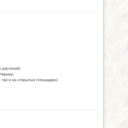
х растений;
терьер;
 так и на открытых площадках;