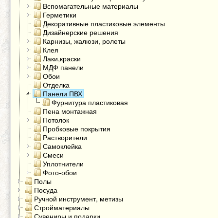
Вспомагательные материалы
Герметики
Декоративные пластиковые элементы
Дизайнерские решения
Карнизы, жалюзи, ролеты
Клея
Лаки,краски
МДФ панели
Обои
Отделка
Панели ПВХ
Фурнитура пластиковая
Пена монтажная
Потолок
Пробковые покрытия
Растворители
Самоклейка
Смеси
Уплотнители
Фото-обои
Полы
Посуда
Ручной инструмент, метизы
Стройматериалы
Сувениры и подарки