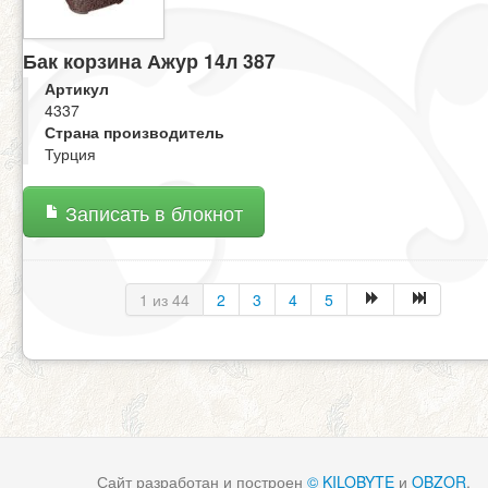
Бак корзина Ажур 14л 387
Артикул
4337
Страна производитель
Турция
Записать в блокнот
1 из 44
2
3
4
5
Сайт разработан и построен
© KILOBYTE
и
OBZOR
.