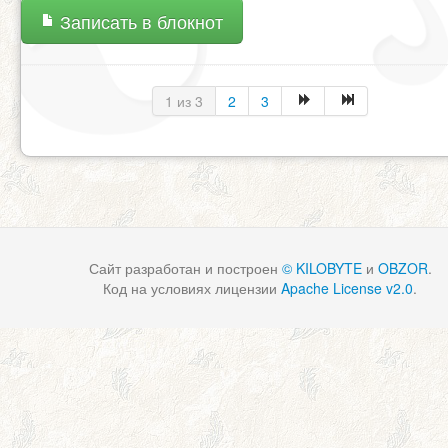
Записать в блокнот
1 из 3
2
3
Сайт разработан и построен
© KILOBYTE
и
OBZOR
.
Код на условиях лицензии
Apache License v2.0
.