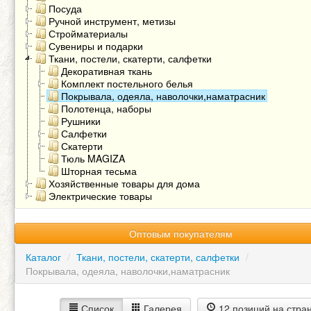
Посуда
Ручной инструмент, метизы
Стройматериалы
Сувениры и подарки
Ткани, постели, скатерти, салфетки
Декоративная ткань
Комплект постельного белья
Покрывала, одеяла, наволочки,наматрасник
Полотенца, наборы
Рушники
Салфетки
Скатерти
Тюль MAGIZA
Шторная тесьма
Хозяйственные товары для дома
Электрические товары
Оптовым покупателям
Каталог
/
Ткани, постели, скатерти, салфетки
/
Покрывала, одеяла, наволочки,наматрасник
Список
Галерея
12 позиций на стра