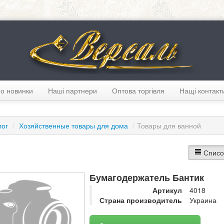
о новинки
Наші партнери
Оптова торгівля
Нащі контакт
лог
/
Хозяйственные товары для дома
/
Товары для ванной
Списо
Бумагодержатель Бантик
Артикул
4018
Страна производитель
Украина