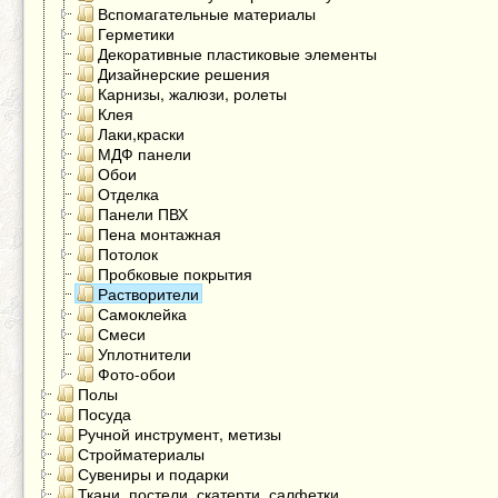
Вспомагательные материалы
Герметики
Декоративные пластиковые элементы
Дизайнерские решения
Карнизы, жалюзи, ролеты
Клея
Лаки,краски
МДФ панели
Обои
Отделка
Панели ПВХ
Пена монтажная
Потолок
Пробковые покрытия
Растворители
Самоклейка
Смеси
Уплотнители
Фото-обои
Полы
Посуда
Ручной инструмент, метизы
Стройматериалы
Сувениры и подарки
Ткани, постели, скатерти, салфетки