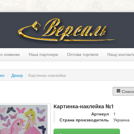
о новинки
Наші партнери
Оптова торгівля
Нащі контакт
лог
/
Декор
/
Картинка-наклейка
Списо
Картинка-наклейка №1
Артикул
1
Страна производитель
Украина