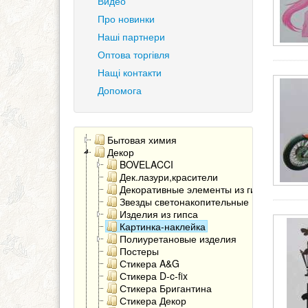
Видео
Про новинки
Наші партнери
Оптова торгівля
Нащі контакти
Допомога
Бытовая химия
Декор
BOVELACCI
Дек.лазури,красители
Декоративные элементы из гипса
Звезды светонакопительные
Изделия из гипса
Картинка-наклейка
Полиуретановые изделия
Постеры
Стикера A&G
Стикера D-c-fix
Стикера Бригантина
Стикера Декор