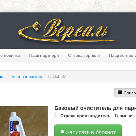
о новинки
Наші партнери
Оптова торгівля
Нащі контакт
лог
/
Бытовая химия
/
Dr.Schutz
Списо
Базовый очиститель для парк
Страна производитель
Германия
Записать в блокнот