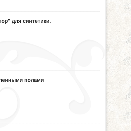
ор" для синтетики.
сленными полами