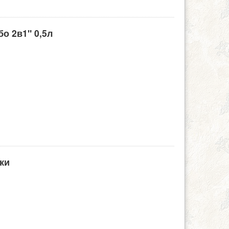
о 2в1" 0,5л
ки