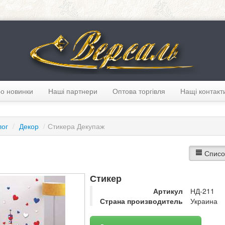
о новинки
Наші партнери
Оптова торгівля
Нащі контакт
лог
/
Декор
/
Стикера Декупаж
Списо
Стикер
Артикул
НД-211
Страна производитель
Украина