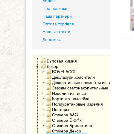
Видео
Про новинки
Наші партнери
Оптова торгівля
Нащі контакти
Допомога
Бытовая химия
Декор
BOVELACCI
Дек.лазури,красители
Декоративные элементы из гипса
Звезды светонакопительные
Изделия из гипса
Картинка-наклейка
Полиуретановые изделия
Постеры
Стикера A&G
Стикера D-c-fix
Стикера Бригантина
Стикера Декор