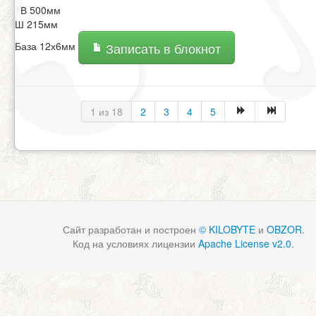
В 500мм
Ш 215мм
База 12х6мм
Записать в блокнот
1 из 18
2
3
4
5
Сайт разработан и построен
© KILOBYTE
и
OBZOR
.
Код на условиях лицензии
Apache License v2.0
.