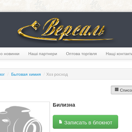
о новинки
Наші партнери
Оптова торгівля
Нащі контакт
лог
/
Бытовая химия
/
Хоз росход
Списо
Билизна
Записать в блокнот