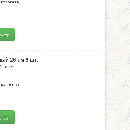
королева"
кнот
ый 26 см 6 шт.
C11049
королева"
кнот