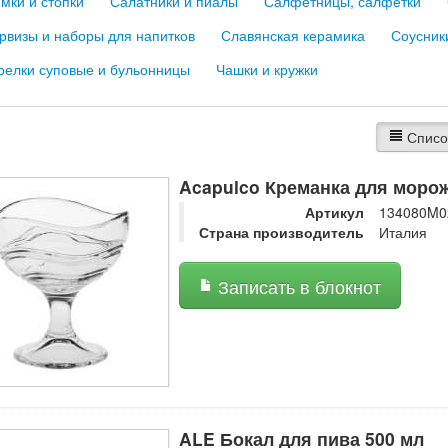
мки и стопки
Салатники и пиалы
Салфетницы, салфетки
рвизы и наборы для напитков
Славянская керамика
Соусник
релки суповые и бульонницы
Чашки и кружки
Списо
Acapulco Креманка для моро
Артикул
134080M0
Страна производитель
Италия
Записать в блокнот
ALE Бокал для пива 500 мл