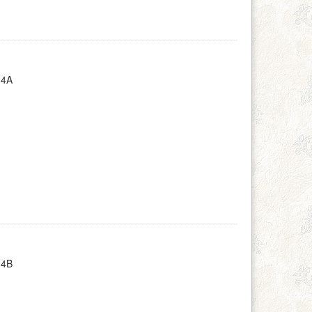
14A
14B