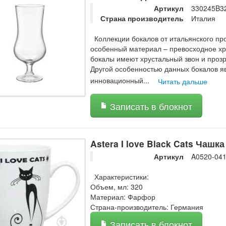
Артикул
330245B3
Страна производитель
Италия
Коллекции бокалов от итальянского п
особенный материал – превосходное хру
бокалы имеют хрустальный звон и прозр
Другой особенностью данных бокалов яв
инновационный
...
Читать дальше
Записать в блокнот
Astera I love Black Cats Чашка
Артикул
A0520-04
Характеристики:
Объем, мл: 320
Материал: Фарфор
Страна-производитель: Германия
Записать в блокнот