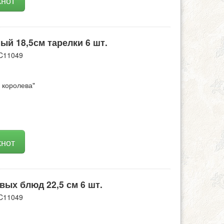
кнот
ый 18,5см тарелки 6 шт.
C11049
королева"
кнот
вых блюд 22,5 см 6 шт.
C11049