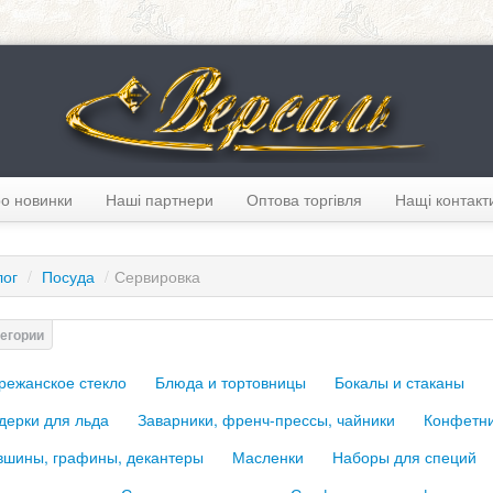
о новинки
Наші партнери
Оптова торгівля
Нащі контакт
лог
/
Посуда
/
Сервировка
режанское стекло
Блюда и тортовницы
Бокалы и стаканы
дерки для льда
Заварники, френч-прессы, чайники
Конфетн
вшины, графины, декантеры
Масленки
Наборы для специй