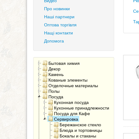
Видео
Рю
Про новинки
Се
Наші партнери
Та
Оптова торгівля
Нащі контакти
Допомога
Бытовая химия
Декор
Камень
Кованые элементы
Отделочные материалы
Полы
Посуда
Кухонная посуда
Кухонные принадлежности
Посуда для Кафе
Сервировка
Бережанское стекло
Блюда и тортовницы
Бокалы и стаканы