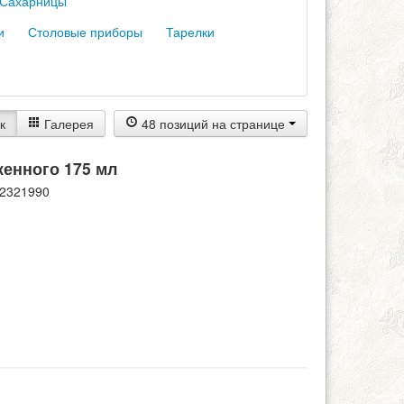
Сахарницы
и
Столовые приборы
Тарелки
к
Галерея
48 позиций на странице
женного 175 мл
2321990