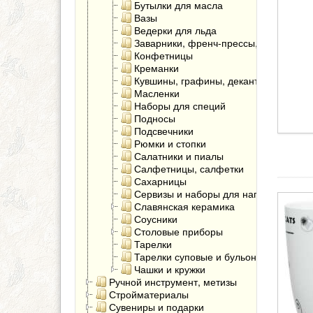
Бутылки для масла
Вазы
Ведерки для льда
Заварники, френч-прессы, чайники
Конфетницы
Креманки
Кувшины, графины, декантеры
Масленки
Наборы для специй
Подносы
Подсвечники
Рюмки и стопки
Салатники и пиалы
Салфетницы, салфетки
Сахарницы
Сервизы и наборы для напитков
Славянская керамика
Соусники
Столовые приборы
Тарелки
Тарелки суповые и бульонницы
Чашки и кружки
Ручной инструмент, метизы
Стройматериалы
Сувениры и подарки