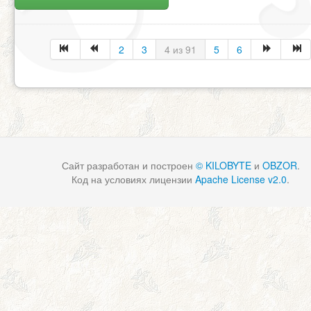
2
3
4 из 91
5
6
Сайт разработан и построен
© KILOBYTE
и
OBZOR
.
Код на условиях лицензии
Apache License v2.0
.