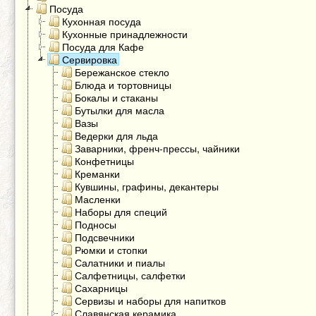
Посуда
Кухонная посуда
Кухонные принадлежности
Посуда для Кафе
Сервировка
Бережанское стекло
Блюда и тортовницы
Бокалы и стаканы
Бутылки для масла
Вазы
Ведерки для льда
Заварники, френч-прессы, чайники
Конфетницы
Креманки
Кувшины, графины, декантеры
Масленки
Наборы для специй
Подносы
Подсвечники
Рюмки и стопки
Салатники и пиалы
Салфетницы, салфетки
Сахарницы
Сервизы и наборы для напитков
Славянская керамика