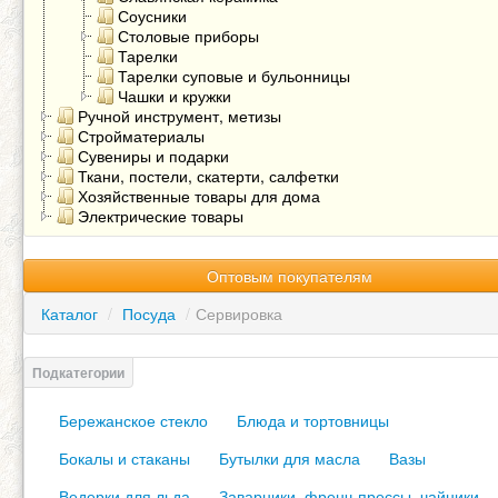
Соусники
Столовые приборы
Тарелки
Тарелки суповые и бульонницы
Чашки и кружки
Ручной инструмент, метизы
Стройматериалы
Сувениры и подарки
Ткани, постели, скатерти, салфетки
Хозяйственные товары для дома
Электрические товары
Оптовым покупателям
Каталог
/
Посуда
/
Сервировка
Бережанское стекло
Блюда и тортовницы
Бокалы и стаканы
Бутылки для масла
Вазы
Ведерки для льда
Заварники, френч-прессы, чайники