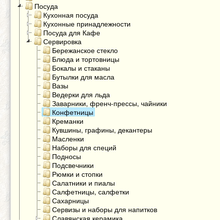
Посуда
Кухонная посуда
Кухонные принадлежности
Посуда для Кафе
Сервировка
Бережанское стекло
Блюда и тортовницы
Бокалы и стаканы
Бутылки для масла
Вазы
Ведерки для льда
Заварники, френч-прессы, чайники
Конфетницы
Креманки
Кувшины, графины, декантеры
Масленки
Наборы для специй
Подносы
Подсвечники
Рюмки и стопки
Салатники и пиалы
Салфетницы, салфетки
Сахарницы
Сервизы и наборы для напитков
Славянская керамика