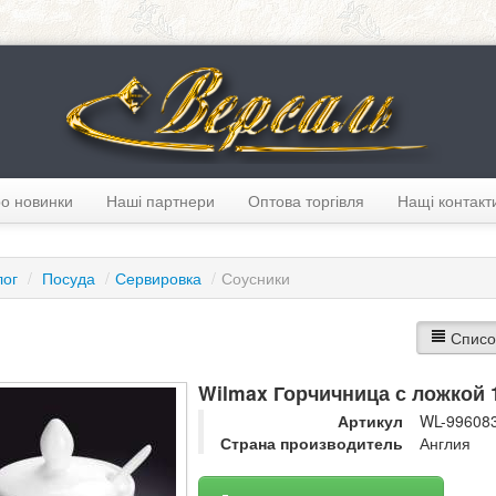
о новинки
Наші партнери
Оптова торгівля
Нащі контакт
лог
/
Посуда
/
Сервировка
/
Соусники
Списо
Wilmax Горчичница с ложкой 
Артикул
WL-99608
Страна производитель
Англия