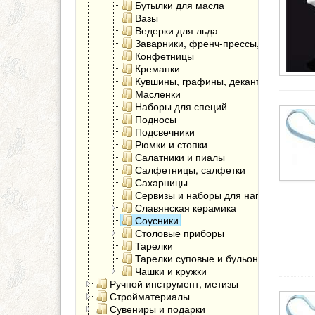
Бутылки для масла
Вазы
Ведерки для льда
Заварники, френч-прессы, чайники
Конфетницы
Креманки
Кувшины, графины, декантеры
Масленки
Наборы для специй
Подносы
Подсвечники
Рюмки и стопки
Салатники и пиалы
Салфетницы, салфетки
Сахарницы
Сервизы и наборы для напитков
Славянская керамика
Соусники
Столовые приборы
Тарелки
Тарелки суповые и бульонницы
Чашки и кружки
Ручной инструмент, метизы
Стройматериалы
Сувениры и подарки