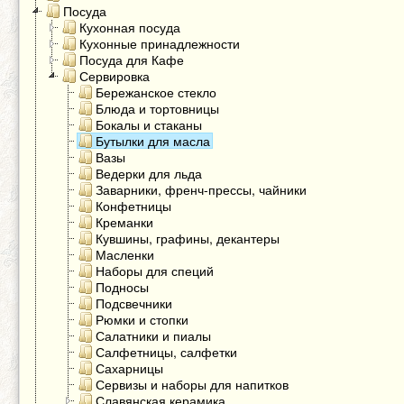
Посуда
Кухонная посуда
Кухонные принадлежности
Посуда для Кафе
Сервировка
Бережанское стекло
Блюда и тортовницы
Бокалы и стаканы
Бутылки для масла
Вазы
Ведерки для льда
Заварники, френч-прессы, чайники
Конфетницы
Креманки
Кувшины, графины, декантеры
Масленки
Наборы для специй
Подносы
Подсвечники
Рюмки и стопки
Салатники и пиалы
Салфетницы, салфетки
Сахарницы
Сервизы и наборы для напитков
Славянская керамика