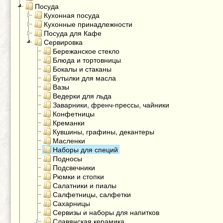
Посуда
Кухонная посуда
Кухонные принадлежности
Посуда для Кафе
Сервировка
Бережанское стекло
Блюда и тортовницы
Бокалы и стаканы
Бутылки для масла
Вазы
Ведерки для льда
Заварники, френч-прессы, чайники
Конфетницы
Креманки
Кувшины, графины, декантеры
Масленки
Наборы для специй
Подносы
Подсвечники
Рюмки и стопки
Салатники и пиалы
Салфетницы, салфетки
Сахарницы
Сервизы и наборы для напитков
Славянская керамика