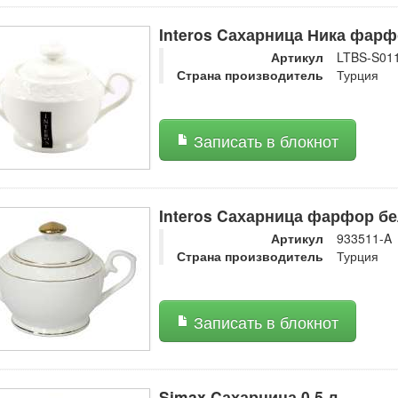
Interos Cахарница Ника фарф
Артикул
LTBS-S01
Страна производитель
Турция
Записать в блокнот
Interos Cахарница фарфор бе
Артикул
933511-A
Страна производитель
Турция
Записать в блокнот
Simax Cахарница 0.5 л