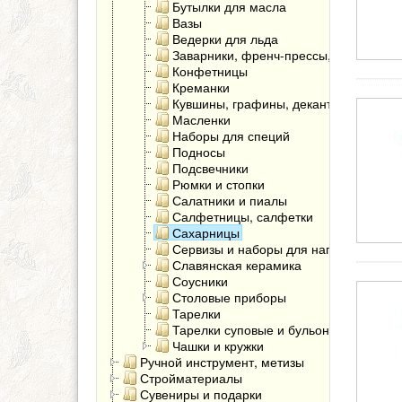
Бутылки для масла
Вазы
Ведерки для льда
Заварники, френч-прессы, чайники
Конфетницы
Креманки
Кувшины, графины, декантеры
Масленки
Наборы для специй
Подносы
Подсвечники
Рюмки и стопки
Салатники и пиалы
Салфетницы, салфетки
Сахарницы
Сервизы и наборы для напитков
Славянская керамика
Соусники
Столовые приборы
Тарелки
Тарелки суповые и бульонницы
Чашки и кружки
Ручной инструмент, метизы
Стройматериалы
Сувениры и подарки