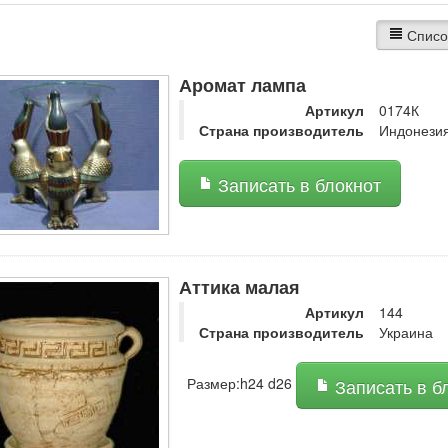
Списо
Аромат лампа
Артикул
0174К
Страна производитель
Индонези
Записать в блокнот
Аттика малая
Артикул
144
Страна производитель
Украина
Размер:h24 d26
Записать в б