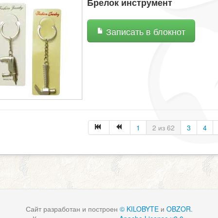
Брелок инструмент
Записать в блокнот
1
2 из 62
3
4
Сайт разработан и построен
© KILOBYTE
и
OBZOR
.