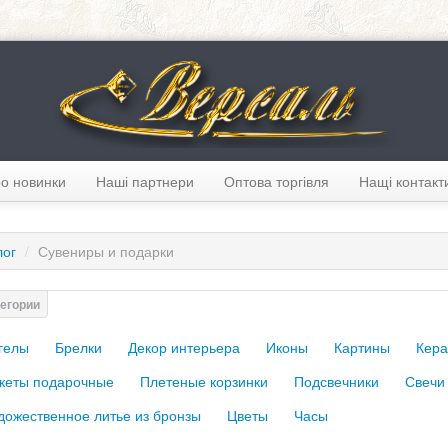
о новинки
Наші партнери
Оптова торгівля
Нащі контакт
лог
/
Сувениры и подарки
гелы
Брелки
Декор интерьера
Иконы
Картины
Кера
кеты подарочные
Плетеные корзинки
Подсвечники
Свечи
дожественное литье из бронзы
Цветы
Часы