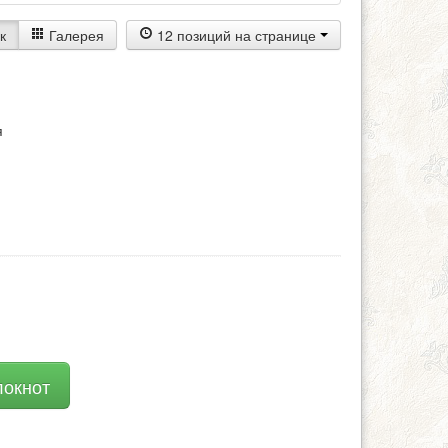
к
Галерея
12 позиций на странице
я
локнот