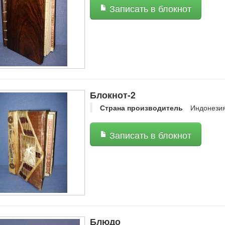
Записать в блокнот
Блокнот-2
Страна производитель
Индонези
Записать в блокнот
Блюдо