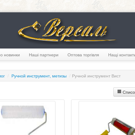
о новинки
Наші партнери
Оптова торгівля
Нащі контакт
лог
/
Ручной инструмент, метизы
/
Ручной инструмент Вист
Списо