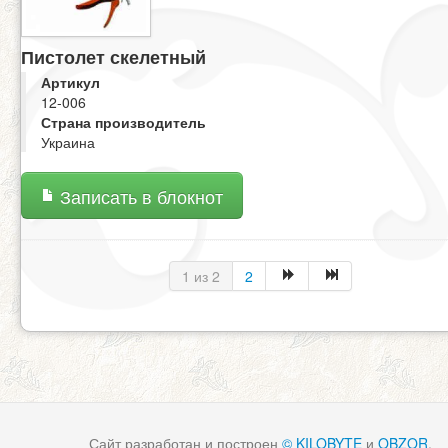
Пистолет скелетный
Артикул
12-006
Страна производитель
Украина
Записать в блокнот
1 из 2
2
Сайт разработан и построен
© KILOBYTE
и
OBZOR
.