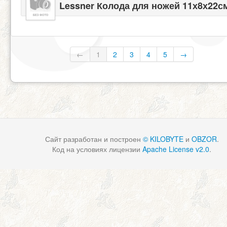
Lessner Колода для ножей 11х8х22с
←
1
2
3
4
5
→
Сайт разработан и построен
© KILOBYTE
и
OBZOR
.
Код на условиях лицензии
Apache License v2.0
.