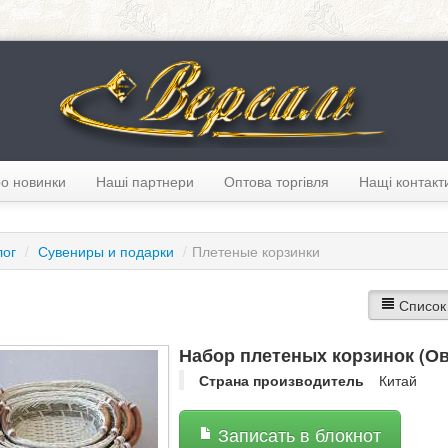
о новинки
Наші партнери
Оптова торгівля
Нащі контакт
лог
/
Сувениры и подарки
/
Плетеные корзинки
Список
Набор плетеных корзинок (Ов
Страна производитель
Китай
Записать в блокнот