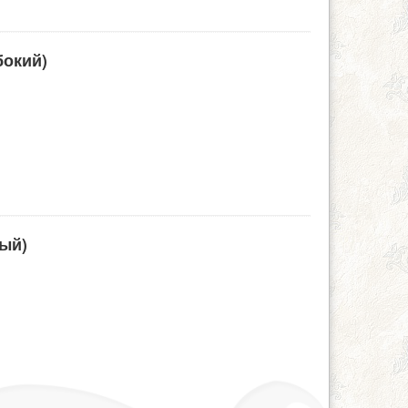
бокий)
ый)