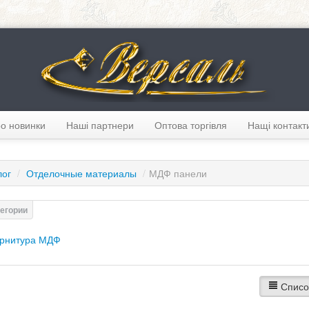
о новинки
Наші партнери
Оптова торгівля
Нащі контакт
лог
/
Отделочные материалы
/
МДФ панели
рнитура МДФ
Списо