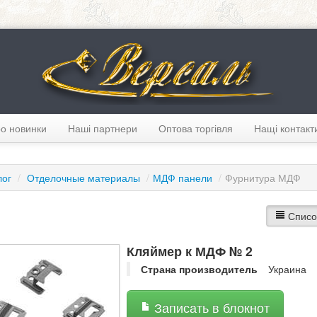
о новинки
Наші партнери
Оптова торгівля
Нащі контакт
лог
/
Отделочные материалы
/
МДФ панели
/
Фурнитура МДФ
Списо
Кляймер к МДФ № 2
Страна производитель
Украина
Записать в блокнот