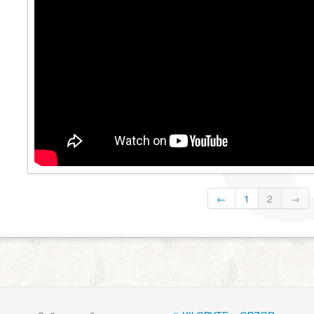
←
1
2
→