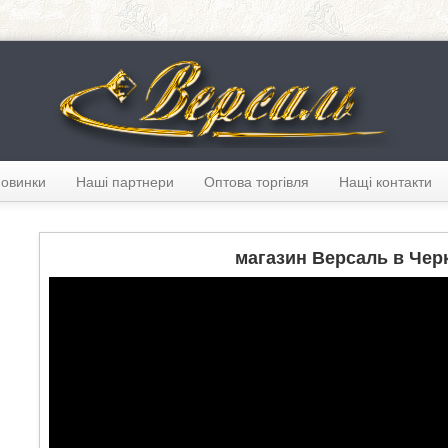
новинки
Наші партнери
Оптова торгівля
Нащі контакти
магазин Версаль в Чер