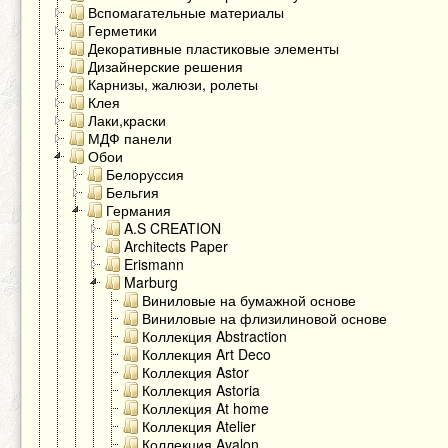
Вспомагательные материалы
Герметики
Декоративные пластиковые элементы
Дизайнерские решения
Карнизы, жалюзи, ролеты
Клея
Лаки,краски
МДФ панели
Обои
Белоруссия
Бельгия
Германия
A.S CREATION
Architects Paper
Erismann
Marburg
Виниловые на бумажной основе
Виниловые на флизилиновой основе
Коллекция Abstraction
Коллекция Art Deco
Коллекция Astor
Коллекция Astoria
Коллекция At home
Коллекция Atelier
Коллекция Avalon