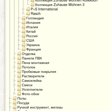
Коллекция Zuhause Wohhen Kollektion
Коллекция Zuhause Wohnen 3
P+S International
Rasch
Голландия
Испания
Италия
Китай
Россия
США
Украина
Франция
Отделка
Панели ПВХ
Пена монтажная
Потолок
Пробковые покрытия
Растворители
Самоклейка
Смеси
Уплотнители
Фото-обои
Полы
Посуда
Ручной инструмент, метизы