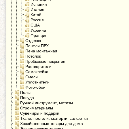
Испания
Италия
Китай
Россия
США
Украина
Франция
Отделка
Панели ПВХ
Пена монтажная
Потолок
Пробковые покрытия
Растворители
Самоклейка
Смеси
Уплотнители
Фото-обои
Полы
Посуда
Ручной инструмент, метизы
Стройматериалы
Сувениры и подарки
Ткани, постели, скатерти, салфетки
Хозяйственные товары для дома
Электрические товары