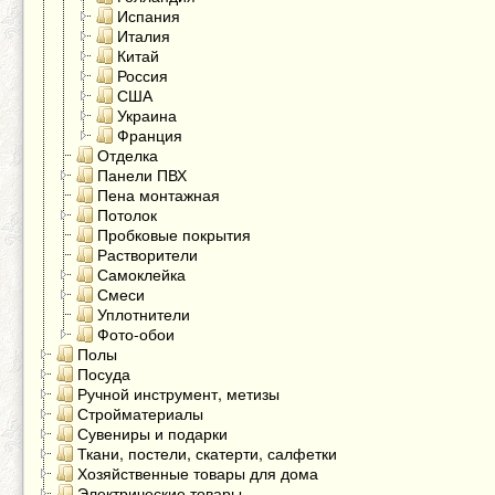
Испания
Италия
Китай
Россия
США
Украина
Франция
Отделка
Панели ПВХ
Пена монтажная
Потолок
Пробковые покрытия
Растворители
Самоклейка
Смеси
Уплотнители
Фото-обои
Полы
Посуда
Ручной инструмент, метизы
Стройматериалы
Сувениры и подарки
Ткани, постели, скатерти, салфетки
Хозяйственные товары для дома
Электрические товары