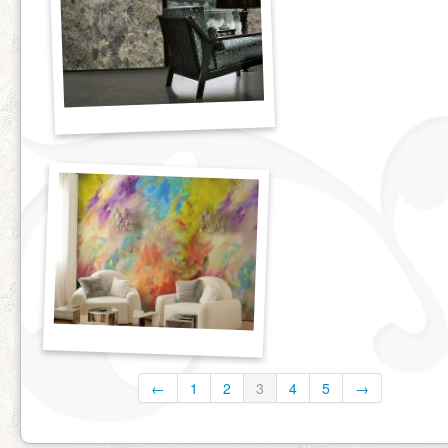
←
1
2
3
4
5
→