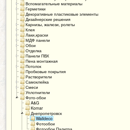
Вспомагательные материалы
Герметики
Декоративные пластиковые элементы
Дизайнерские решения
Карнизы, жалюзи, ролеты
Клея
Лаки,краски
МДФ панели
Обои
Отделка
Панели ПВХ
Пена монтажная
Потолок
Пробковые покрытия
Растворители
Самоклейка
Смеси
Уплотнители
Фото-обои
A&G
Komar
Днепропетровск
Walldeco
Фотообои
Фотообои Палитра