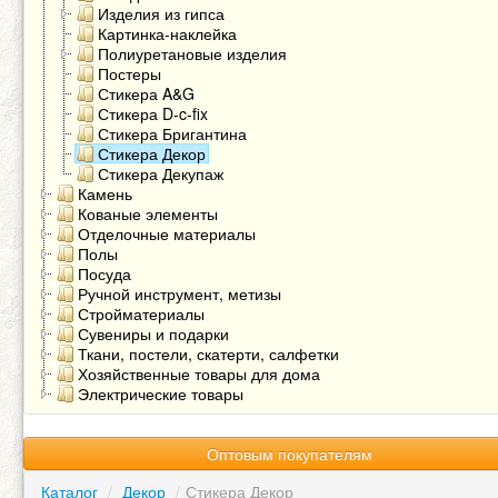
Изделия из гипса
Картинка-наклейка
Полиуретановые изделия
Постеры
Стикера A&G
Стикера D-c-fix
Стикера Бригантина
Стикера Декор
Стикера Декупаж
Камень
Кованые элементы
Отделочные материалы
Полы
Посуда
Ручной инструмент, метизы
Стройматериалы
Сувениры и подарки
Ткани, постели, скатерти, салфетки
Хозяйственные товары для дома
Электрические товары
Оптовым покупателям
Каталог
/
Декор
/
Стикера Декор