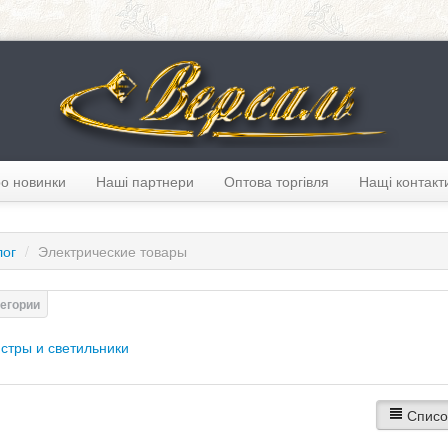
о новинки
Наші партнери
Оптова торгівля
Нащі контакт
лог
/
Электрические товары
стры и светильники
Списо