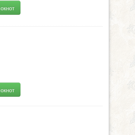
локнот
локнот