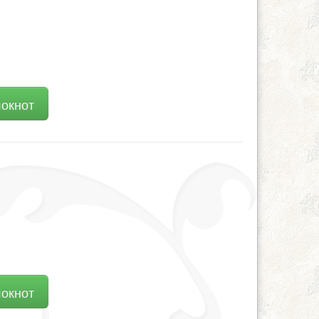
локнот
локнот