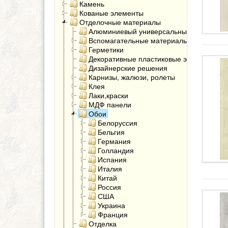
Камень
Кованые элементы
Отделочные материалы
Алюминиевый универсальный угол
Вспомагательные материалы
Герметики
Декоративные пластиковые элементы
Дизайнерские решения
Карнизы, жалюзи, ролеты
Клея
Лаки,краски
МДФ панели
Обои
Белоруссия
Бельгия
Германия
Голландия
Испания
Италия
Китай
Россия
США
Украина
Франция
Отделка