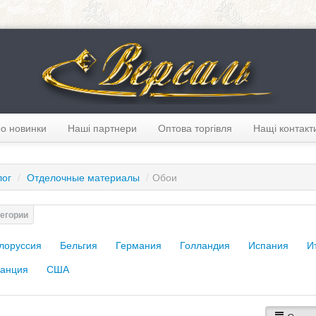
о новинки
Наші партнери
Оптова торгівля
Нащі контакт
лог
/
Отделочные материалы
/
Обои
лоруссия
Бельгия
Германия
Голландия
Испания
И
анция
США