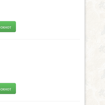
локнот
локнот