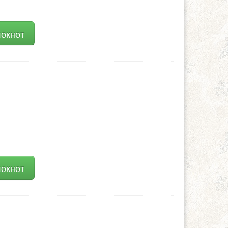
локнот
локнот