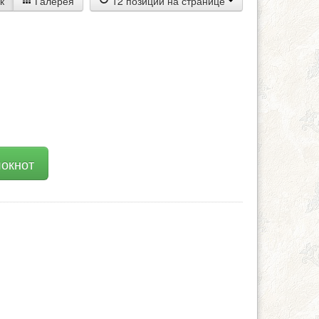
к
Галерея
12 позиций на странице
локнот