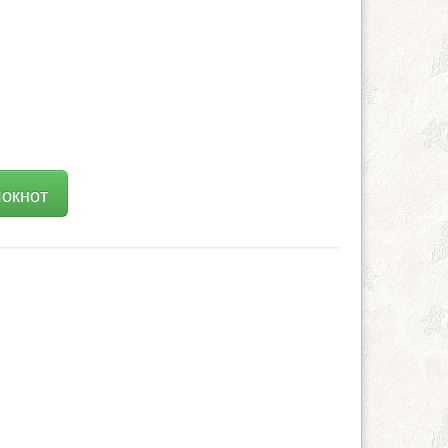
локнот