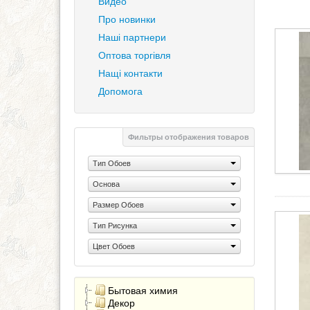
Видео
Про новинки
Наші партнери
Оптова торгівля
Нащі контакти
Допомога
Фильтры отображения товаров
Тип Обоев
Основа
Размер Обоев
Тип Рисунка
Цвет Обоев
Бытовая химия
Декор