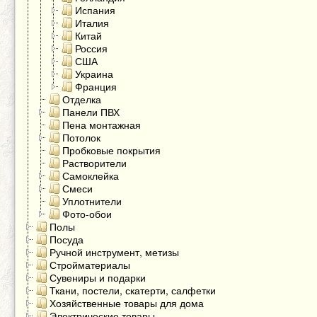
Испания
Италия
Китай
Россия
США
Украина
Франция
Отделка
Панели ПВХ
Пена монтажная
Потолок
Пробковые покрытия
Растворители
Самоклейка
Смеси
Уплотнители
Фото-обои
Полы
Посуда
Ручной инструмент, метизы
Стройматериалы
Сувениры и подарки
Ткани, постели, скатерти, салфетки
Хозяйственные товары для дома
Электрические товары