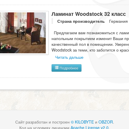
Ламинат Woodstock 32 класс
Страна производитель
Германия
Предлагаем вам познакомиться с ламин
напольным покрытием изменит Ваши пре
качественный пол в помещении. Уверены
Woodstock за теми, кто заботится о кра
Читать дальше
Подробнее
Сайт разработан и построен
© KILOBYTE
и
OBZOR
.
Код на условиях лицензии
Apache License v2.0
.