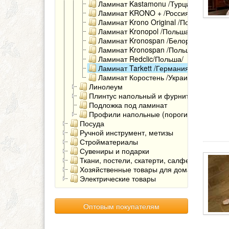
Ламинат Kastamonu /Турция/
Ламинат KRONO + /Россия/
Ламинат Krono Original /Польша/
Ламинат Kronopol /Польша/
Ламинат Kronospan /Белоруссия/
Ламинат Kronospan /Польша/
Ламинат Redclic/Польша/
Ламинат Tarkett /Германия/
Ламинат Коростень /Украина/
Линолеум
Плинтус напольный и фурнитура
Подложка под ламинат
Профили напольные (пороги)
Посуда
Ручной инструмент, метизы
Стройматериалы
Сувениры и подарки
Ткани, постели, скатерти, салфетки
Хозяйственные товары для дома
Электрические товары
Оптовым покупателям