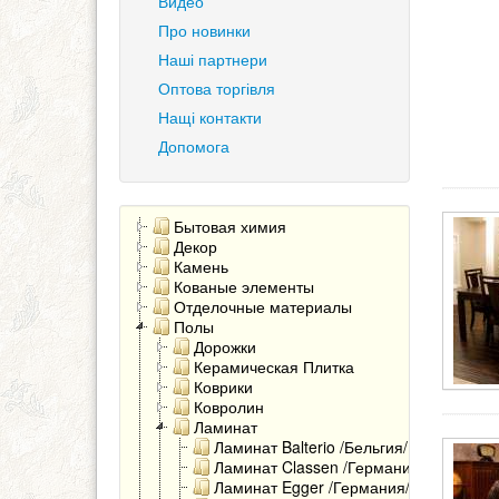
Видео
Про новинки
Наші партнери
Оптова торгівля
Нащі контакти
Допомога
Бытовая химия
Декор
Камень
Кованые элементы
Отделочные материалы
Полы
Дорожки
Керамическая Плитка
Коврики
Ковролин
Ламинат
Ламинат Balterio /Бельгия/
Ламинат Classen /Германия/
Ламинат Egger /Германия/