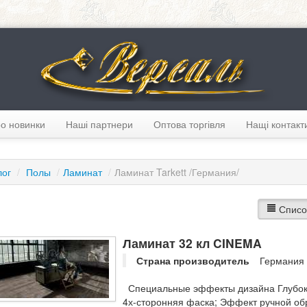
о новинки
Наші партнери
Оптова торгівля
Нащі контакт
лог
/
Полы
/
Ламинат
/
Ламинат Tarkett /Германия/
Списо
Ламинат 32 кл CINEMA
Страна производитель
Германия
Специальные эффекты дизайна Глубокая
4х-сторонняя фаска; Эффект ручной об