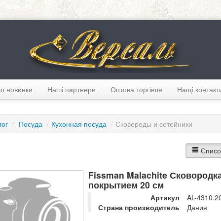
о новинки
Наші партнери
Оптова торгівля
Нащі контакт
лог
/
Посуда
/
Кухонная посуда
/
Сковороды и сотейники
Списо
Fissman Malachite Сковород
покрытием 20 см
Артикул
AL-4310.2
Страна производитель
Дания