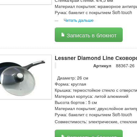
Стенка/край стенки: 4/4,5 мм
Материал покрытия: мраморное антипр
Ручка: бакелит с покрытием Soft-touch
...
Читать дальше
Записать в блокнот
Lessner Diamond Line Сковор
Артикул
88367-26
Диаметр: 26 см
Форма: круглая
Крышка: термостойкое стекло с отверст
Материал корпуса: литой алюминий
Высота бортов : 5 см
Материал покрытия: двухслойное антип
Ручка: бакелит с покрытием Soft-touch
Совместимость: электрические, стеклок