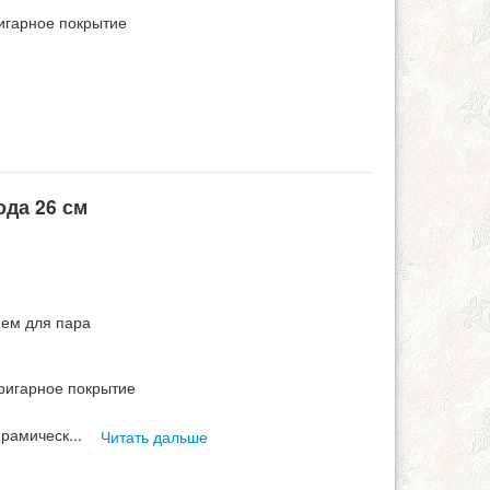
игарное покрытие
ода 26 см
ием для пара
ригарное покрытие
ерамическ
...
Читать дальше