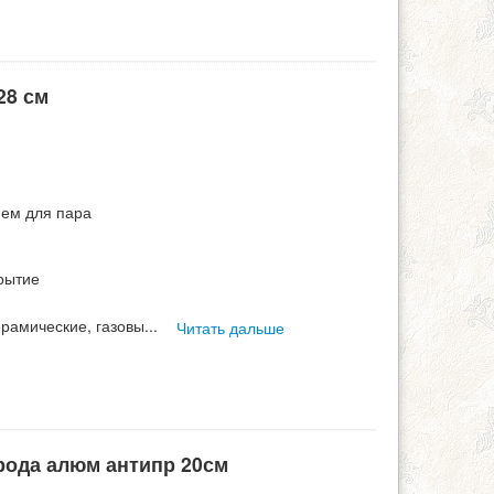
28 см
ием для пара
рытие
ерамические, газовы
...
Читать дальше
орода алюм антипр 20см