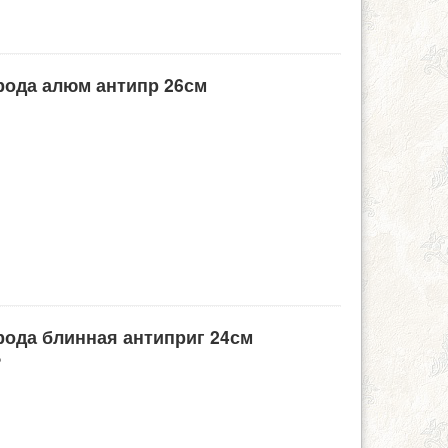
орода алюм антипр 26см
орода блинная антиприг 24см
P