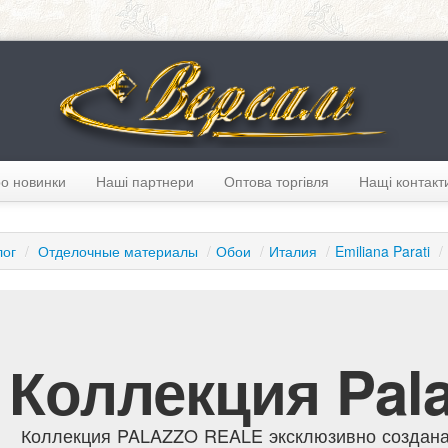
о новинки
Наші партнери
Оптова торгівля
Нащі контакт
лог
/
Отделочные материалы
/
Обои
/
Италия
/
Emiliana Parati
/
Коллекция Pala
Коллекция PALAZZO REALE эксклюзивно создана д