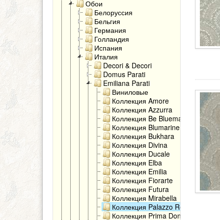
Обои
Белоруссия
Бельгия
Германия
Голландия
Испания
Италия
Decori & Decori
Domus Parati
Emiliana Parati
Виниловые
Коллекция Amore
Коллекция Azzurra
Коллекция Be Bluemarine
Коллекция Blumarine 4
Коллекция Bukhara
Коллекция Divina
Коллекция Ducale
Коллекция Elba
Коллекция Emilia
Коллекция Fiorarte
Коллекция Futura
Коллекция Mirabella
Коллекция Palazzo Reale
Коллекция Prima Donna