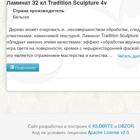
Ламинат 32 кл Tradition Sculpture 4v
Страна производитель
Бельгия
Дерево может очаровать и...несовершенством обработки, сле
отметинами, изменчивой текстурой. Ламинат Tradition Sculpture
обладает именно этими качествами: эффект «обработки вручну
игра света на поверхности, кромка с черырехсторонней фаской.
это является отражением мастерства и качества.
...
Читать да
Подробнее
Сайт разработан и построен
© KILOBYTE
и
OBZOR
.
Код на условиях лицензии
Apache License v2.0
.